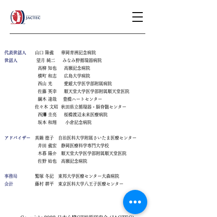
代表世話人
山口 隆義
​
華岡青洲記念病院
世話人
望月 純二 みなみ野循環器病院
高柳 知也 高瀬記念病院
横町 和志 広島大学病院
西山 光 愛媛大学医学部附属病院
佐藤 英幸 順天堂大学医学部附属順天堂医院
綱木 達哉
豊橋ハートセンター
佐々木 文昭 秋田県立循環器・脳脊髄センター
西
澤
圭亮 桜橋渡辺未来医療病院
坂本 和翔 小倉記念病院
アドバイザー
真鍋 徳子 自治医科大学附属さいたま医療センター
井田 義宏 静岡医療科学専門大学校
木暮 陽介 順天堂大学医学部附属順天堂医院
佐野 始也 高瀬記念病院
事務局
鷲塚 冬記 東邦大学医療センター大森病院
会計
藤村 耕平 東京医科大学八王子医療センター